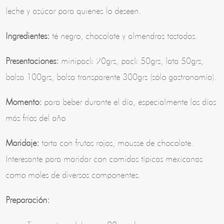
leche y azúcar para quienes lo deseen.
Ingredientes:
té negro, chocolate y almendras tostadas.
Presentaciones:
minipack 20grs, pack 50grs, lata 50grs,
bolsa 100grs, bolsa transparente 300grs (sólo gastronomía).
Momento:
para beber durante el día, especialmente los días
más fríos del año
Maridaje:
torta con frutos rojos, mousse de chocolate.
Interesante para maridar con comidas típicas mexicanas
como moles de diversos componentes.
Preparación: