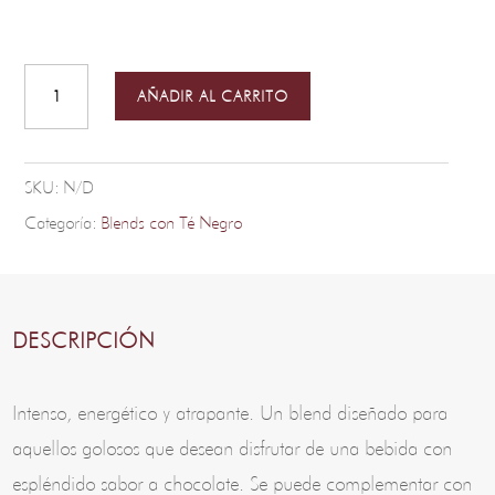
Hot
Chocolate
-
AÑADIR AL CARRITO
Placer
cantidad
SKU:
N/D
Categoría:
Blends con Té Negro
DESCRIPCIÓN
Intenso, energético y atrapante. Un blend diseñado para
aquellos golosos que desean disfrutar de una bebida con
espléndido sabor a chocolate. Se puede complementar con