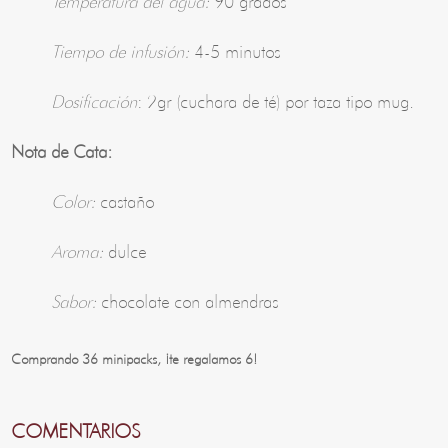
Temperatura del agua:
90 grados
Tiempo de infusión:
4-5 minutos
Dosificación
: 2gr (cuchara de té) por taza tipo mug.
Nota de Cata:
Color:
castaño
Aroma:
dulce
Sabor:
chocolate con almendras
Comprando 36 minipacks, ¡te regalamos 6!
COMENTARIOS