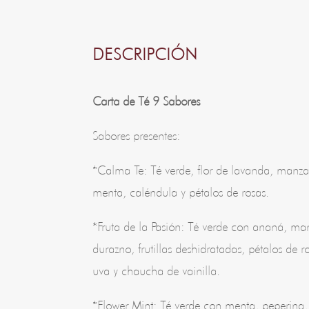
DESCRIPCIÓN
Carta de Té 9 Sabores
Sabores presentes:
*Calma Te: Té verde, flor de lavanda, manzani
menta, caléndula y pétalos de rosas.
*Fruta de la Pasión: Té verde con ananá, m
durazno, frutillas deshidratadas, pétalos de 
uva y chaucha de vainilla.
*Flower Mint: Té verde con menta, peperina,