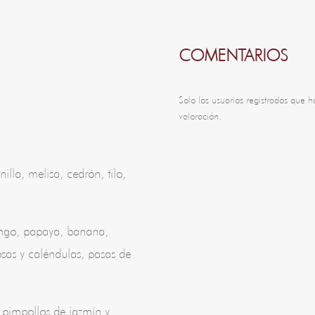
COMENTARIOS
Solo los usuarios registrados que
valoración.
lla, melisa, cedrón, tilo,
ango, papaya, banana,
rosas y caléndulas, pasas de
 pimpollos de jazmín y