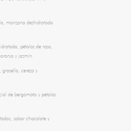
illa, manzana deshidratada
.
idratada, pétalos de rosa,
naranja y jazmín.
 grosella, cereza y
cial de bergamota y pétalos
tadas, sabor chocolate y