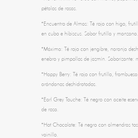
pétalos de rosas.
*Encuentro de Almas: Té rojo con higo, frut
en cubo e hibiscus. Sabor frutilla y manzana
*Máxima: Té rojo con jengibre, naranja desh
enebro y pimpollos de jazmín. Saborizante: 
*Happy Berry: Té rojo con frutilla, frambuesa,
arándanos deshidratados.
*Earl Grey Touche: Té negro con aceite esen
de rosa.
*Hot Chocolate: Té negro con almendras tos
vainilla.