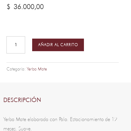
$
36.000,00
Yerba
Mate
Pura
AÑADIR AL CARRITO
500grs
(Pack
por
Categoría:
Yerba Mate
10
unidades)
cantidad
DESCRIPCIÓN
Yerba Mate elaborada con Palo. Estacionamiento de 12
meses. Suave.