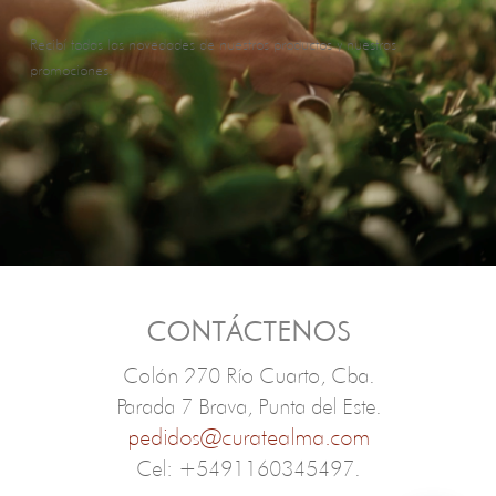
Recibí todas las novedades de nuestros productos y nuestras
promociones.
CONTÁCTENOS
Colón 270 Río Cuarto, Cba.
Parada 7 Brava, Punta del Este.
pedidos@curatealma.com
Cel: +5491160345497.