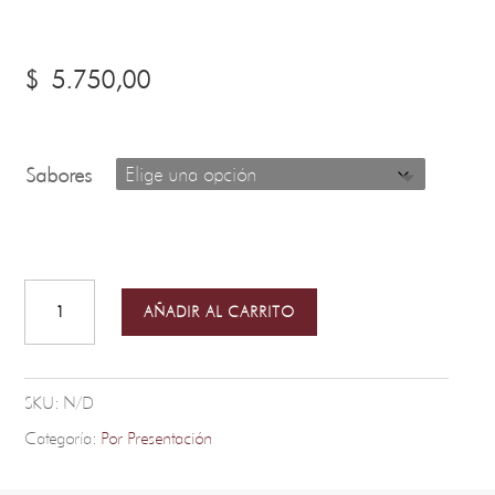
$
5.750,00
Sabores
Lata
Premium
50grs
AÑADIR AL CARRITO
cantidad
SKU:
N/D
Categoría:
Por Presentación