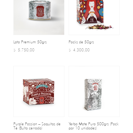
Lata Premium 50grs
Packs de 50grs
$
5.750,00
$
4.300,00
Purple Passion – Saquitos de
Yerba Mate Pura 500grs (Pack
Té (Bulto cerrado)
por 10 unidades)