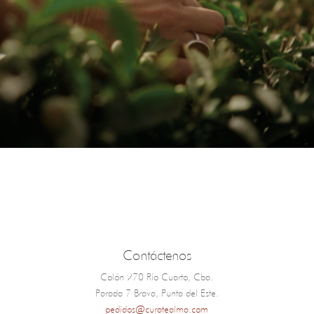
Contáctenos
Colón 270 Río Cuarto, Cba.
Parada 7 Brava, Punta del Este.
pedidos@curatealma.com