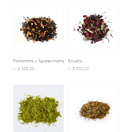
Pachamama – Agradecimiento
Ensueño
$
4.300,00
$
8.800,00