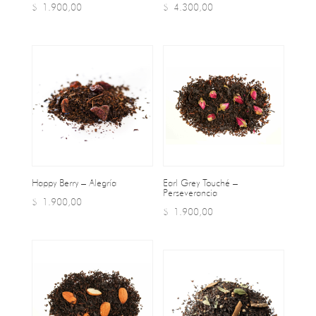
$
1.900,00
$
4.300,00
Happy Berry – Alegría
Earl Grey Touché –
Perseverancia
$
1.900,00
$
1.900,00