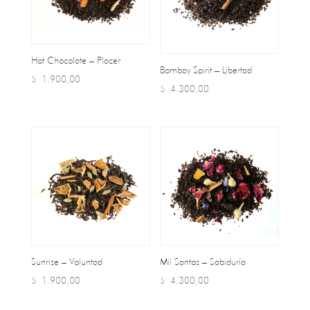
Hot Chocolate – Placer
Bombay Spirit – Libertad
$
1.900,00
$
4.300,00
Sunrise – Voluntad
Mil Santos – Sabiduría
$
1.900,00
$
4.300,00