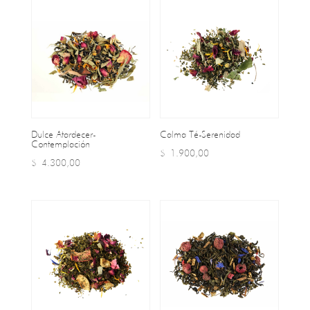
Dulce Atardecer-
Calma Té-Serenidad
Contemplación
$
1.900,00
$
4.300,00