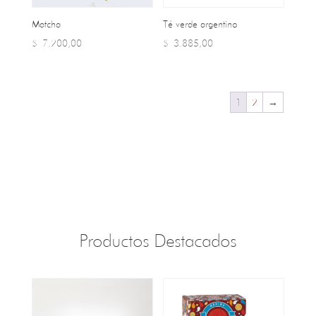
Matcha
Té verde argentino
$
7.200,00
$
3.885,00
1
2
→
Productos Destacados