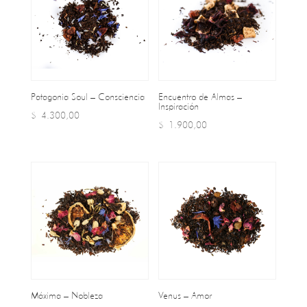
Patagonia Soul – Consciencia
Encuentro de Almas –
Inspiración
$
4.300,00
$
1.900,00
Máxima – Nobleza
Venus – Amor