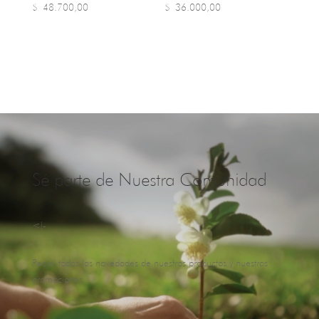
$
48.700,00
$
36.000,00
Sé parte de Nuestra Comunidad
<!-
Recibí todas las novedades de nuestros productos y nuestras
promociones.