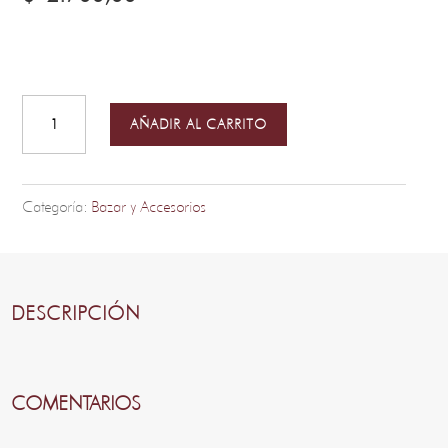
Infusor
con
Cadena
AÑADIR AL CARRITO
cantidad
Categoría:
Bazar y Accesorios
DESCRIPCIÓN
COMENTARIOS