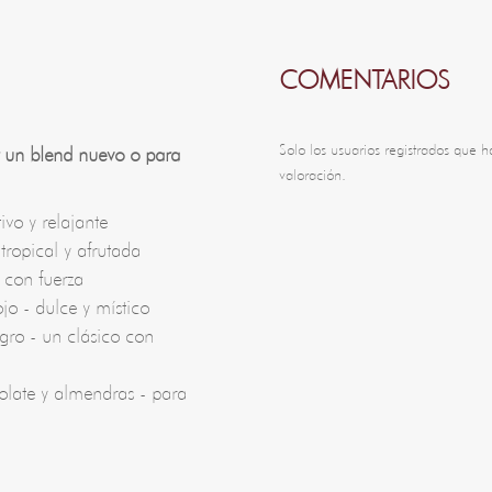
COMENTARIOS
Solo los usuarios registrados que
r un blend nuevo o para
valoración.
ivo y relajante
 tropical y afrutada
 con fuerza
jo - dulce y místico
gro - un clásico con
olate y almendras - para