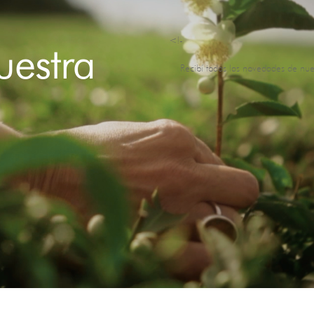
<!-
uestra
Recibí todas las novedades de nue