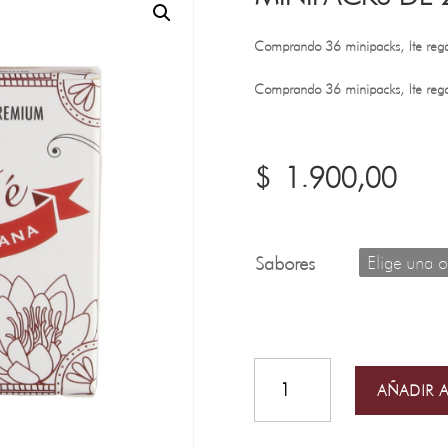
Comprando 36 minipacks, ¡te reg
Comprando 36 minipacks, ¡te reg
$
1.900,00
Sabores
Minipacks
de
20grs
AÑADIR A
cantidad