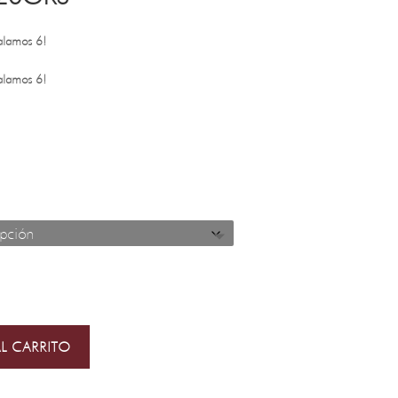
alamos 6!
alamos 6!
L CARRITO