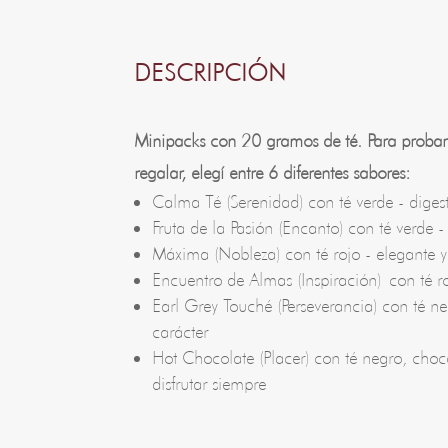
DESCRIPCIÓN
Minipacks con 20 gramos de té. Para proba
regalar, elegí entre 6 diferentes sabores:
Calma Té (Serenidad) con té verde - digest
Fruta de la Pasión (Encanto) con té verde -
Máxima (Nobleza) con té rojo - elegante y
Encuentro de Almas (Inspiración) con té ro
Earl Grey Touché (Perseverancia) con té ne
carácter
Hot Chocolate (Placer) con té negro, choc
disfrutar siempre