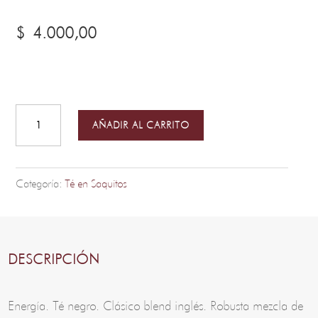
$
4.000,00
English
Break
-
AÑADIR AL CARRITO
Saquitos
de
Té
Categoría:
Té en Saquitos
Premium
cantidad
DESCRIPCIÓN
Energía. Té negro. Clásico blend inglés. Robusta mezcla de