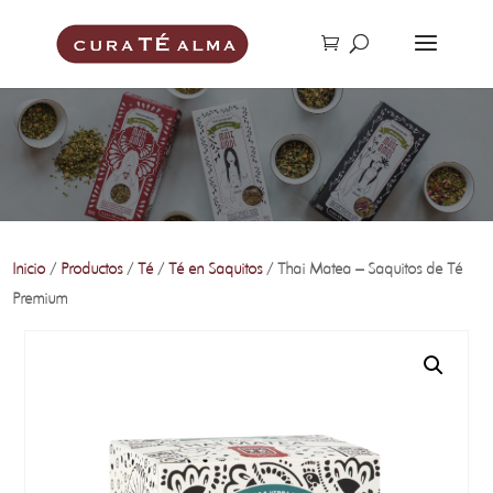
Inicio
/
Productos
/
Té
/
Té en Saquitos
/ Thai Matea – Saquitos de Té
Premium