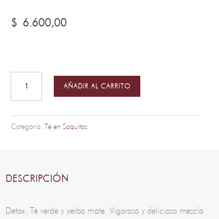
$
6.600,00
Thai
Matea
-
AÑADIR AL CARRITO
Saquitos
de
Té
Categoría:
Té en Saquitos
Premium
cantidad
DESCRIPCIÓN
Detox. Té verde y yerba mate. Vigorosa y deliciosa mezcla