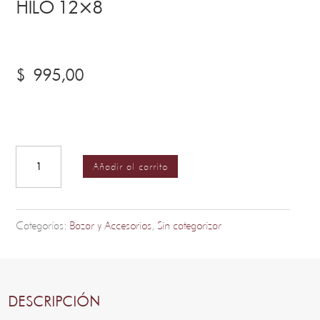
HILO 12×8
$
995,00
Filtro/Saquito
para
Tetera
Añadir al carrito
Sin
Hilo
12x8
Categorías:
Bazar y Accesorios
,
Sin categorizar
cantidad
DESCRIPCIÓN