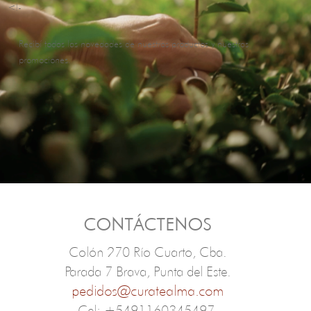
<!-
Recibí todas las novedades de nuestros productos y nuestras
promociones.
CONTÁCTENOS
Colón 270 Río Cuarto, Cba.
Parada 7 Brava, Punta del Este.
pedidos@curatealma.com
Cel: +5491160345497.