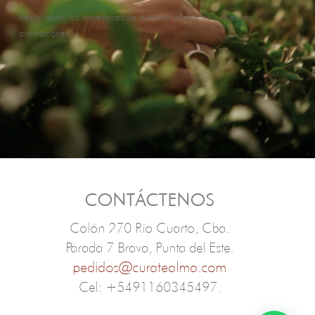
Recibí todas las novedades de nuestros productos y nuestras
promociones.
CONTÁCTENOS
Colón 270 Río Cuarto, Cba.
Parada 7 Brava, Punta del Este.
pedidos@curatealma.com
Cel: +5491160345497.