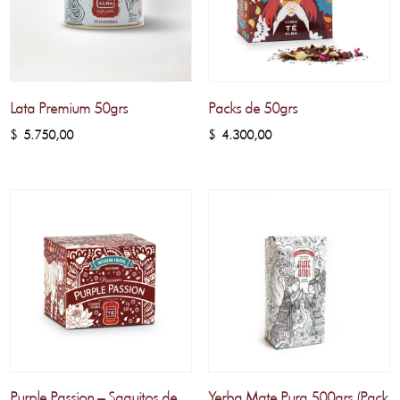
Lata Premium 50grs
Packs de 50grs
$
5.750,00
$
4.300,00
Purple Passion – Saquitos de
Yerba Mate Pura 500grs (Pack