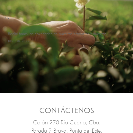
<!-
Recibí todas las novedades de nuestros productos y nuestras
promociones.
CONTÁCTENOS
Colón 270 Río Cuarto, Cba.
Parada 7 Brava, Punta del Este.