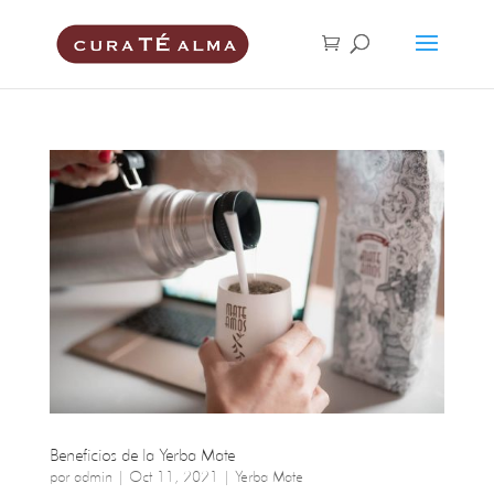
Beneficios de la Yerba Mate
por
admin
|
Oct 11, 2021
|
Yerba Mate